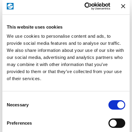
Anfahrt
Die Schilling Marking Systems GmbH präsentiert ihre neuen
Produkte und Dienstleistungen auch auf Messen. An den
Messen
Schilling Messeständen können die Beschriftungsmaschinen
angeschaut und getestet werden. Auch Musterbeschriftungen
This website uses cookies
Karriere
mit Schilling Beschriftungslasern, Nadelprägern und
We use cookies to personalise content and ads, to
Signiergeräten sind auf Ihren Teilen direkt am Schilling
Referenzen
provide social media features and to analyse our traffic.
Messestand möglich. Individuelle und freundliche Beratung
We also share information about your use of our site with
inklusive. Wir freuen uns auf Ihren Besuch. Kostenlose
Gastkarten können per E-Mail an vertrieb@schilling-marking.de
our social media, advertising and analytics partners who
beantragt werden. Wir freuen uns auf Sie.
may combine it with other information that you’ve
provided to them or that they’ve collected from your use
of their services.
Messename
Ort
Datum
Hier find
MedtecLIVE 2026
Stuttgart
05.05. - 07.05.2026
Messe Stu
Consent
AMB 2026
Stuttgart
15.09. - 19.09.2026
Messe Stut
Necessary
Selection
KOSTENLOSE GASTKARTEN
Preferences