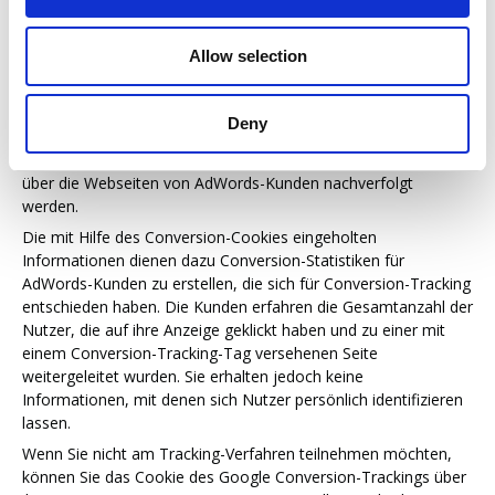
Webseite gelangt sind. Diese Cookies verlieren nach 30 Tagen
ihre Gültigkeit und dienen nicht der persönlichen Identifizierung.
Allow selection
Besucht der Nutzer bestimmte Seiten unserer Webseite und
das Cookie ist noch nicht abgelaufen, können wir und Google
erkennen, dass der Nutzer auf die Anzeige geklickt hat und zu
Deny
dieser Seite weitergeleitet wurde. Jeder Google AdWords-
Kunde erhält ein anderes Cookie. Cookies können somit nicht
über die Webseiten von AdWords-Kunden nachverfolgt
werden.
Die mit Hilfe des Conversion-Cookies eingeholten
Informationen dienen dazu Conversion-Statistiken für
AdWords-Kunden zu erstellen, die sich für Conversion-Tracking
entschieden haben. Die Kunden erfahren die Gesamtanzahl der
Nutzer, die auf ihre Anzeige geklickt haben und zu einer mit
einem Conversion-Tracking-Tag versehenen Seite
weitergeleitet wurden. Sie erhalten jedoch keine
Informationen, mit denen sich Nutzer persönlich identifizieren
lassen.
Wenn Sie nicht am Tracking-Verfahren teilnehmen möchten,
können Sie das Cookie des Google Conversion-Trackings über