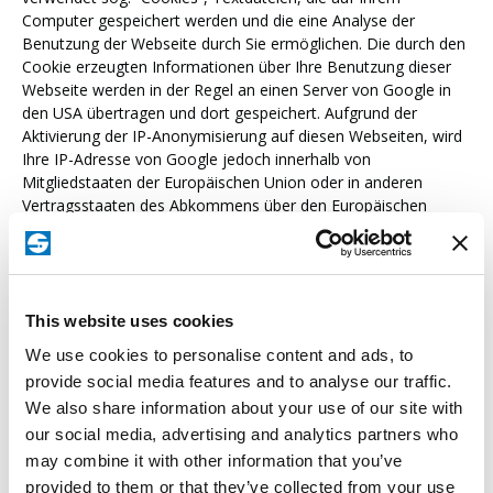
Computer gespeichert werden und die eine Analyse der
Benutzung der Webseite durch Sie ermöglichen. Die durch den
Cookie erzeugten Informationen über Ihre Benutzung dieser
Webseite werden in der Regel an einen Server von Google in
den USA übertragen und dort gespeichert. Aufgrund der
Aktivierung der IP-Anonymisierung auf diesen Webseiten, wird
Ihre IP-Adresse von Google jedoch innerhalb von
Mitgliedstaaten der Europäischen Union oder in anderen
Vertragsstaaten des Abkommens über den Europäischen
Wirtschaftsraum zuvor gekürzt. Nur in Ausnahmefällen wird die
volle IP-Adresse an einen Server von Google in den USA
übertragen und dort gekürzt.
Im Auftrag des Betreibers dieser Webseite wird Google diese
This website uses cookies
Informationen benutzen, um Ihre Nutzung der Webseite
auszuwerten, um Reports über die Webseitenaktivitäten
We use cookies to personalise content and ads, to
zusammenzustellen und um weitere mit der Webseitennutzung
provide social media features and to analyse our traffic.
und der Internetnutzung verbundene Dienstleistungen
We also share information about your use of our site with
gegenüber dem Webseitenbetreiber zu erbringen. Die im
our social media, advertising and analytics partners who
Rahmen von Google Analytics von Ihrem Browser übermittelte
may combine it with other information that you’ve
IP-Adresse wird nicht mit anderen Daten von Google
provided to them or that they’ve collected from your use
zusammengeführt. Sie können die Speicherung der Cookies