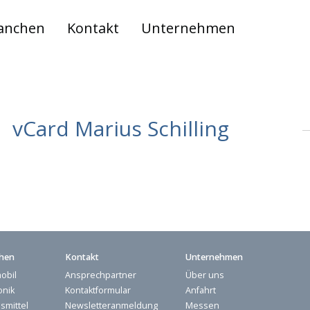
anchen
Kontakt
Unternehmen
vCard Marius Schilling
hen
Kontakt
Unternehmen
obil
Ansprechpartner
Über uns
onik
Kontaktformular
Anfahrt
smittel
Newsletteranmeldung
Messen