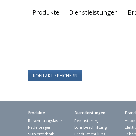
Produkte
Dienstleistungen
Br
KONTAKT SPEICHERN
Produkte
Dienstleistungen
Branc
Beschriftungslaser
Bemusterung
Autom
Nadelpräger
Lohnbeschriftung
Elektr
Signiertechnik
Produktschulung
Leben