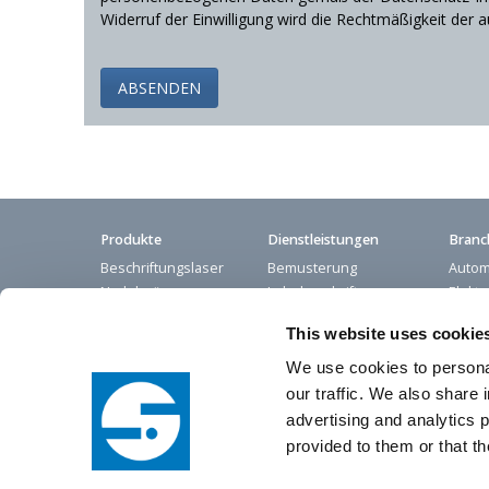
Widerruf der Einwilligung wird die Rechtmäßigkeit der a
Produkte
Dienstleistungen
Branc
Beschriftungslaser
Bemusterung
Autom
Nadelpräger
Lohnbeschriftung
Elektr
Signiertechnik
Produktschulung
Leben
This website uses cookie
Sondermaschinen
Technischer Support
Masc
Mediz
We use cookies to personal
our traffic. We also share 
advertising and analytics 
provided to them or that th
Startseite
Kontakt
Impressum
Datenschutzerklärung