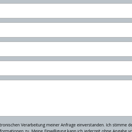
ktronischen Verarbeitung meiner Anfrage einverstanden. Ich stimme d
mationen zu. Meine Einwilligung kann ich jederzeit ohne Angabe v