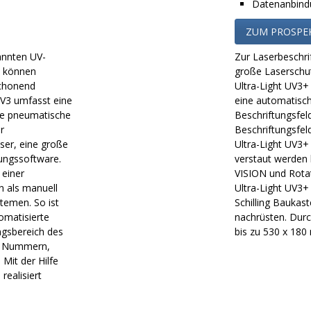
Datenanbindu
ZUM PROSPE
annten UV-
Zur Laserbeschrif
, können
große Laserschut
schonend
Ultra-Light UV3+
UV3 umfasst eine
eine automatisch
ne pneumatische
Beschriftungsfel
r
Beschriftungsfel
aser, eine große
Ultra-Light UV3+ 
tungssoftware.
verstaut werden 
 einer
VISION und Rota
n als manuell
Ultra-Light UV3+
temen. So ist
Schilling Baukas
omatisierte
nachrüsten. Durc
ngsbereich des
bis zu 530 x 18
de Nummern,
Mit der Hilfe
ealisiert