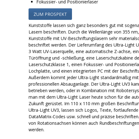
Fokussier- und Positionierlaser
ZUM PROSPEKT
Kunststoffe lassen sich ganz besonders gut mit sogen
Lasern beschriften. Durch die Wellenlänge von 355 nm
Kunststoffe mit UV-Beschriftungslasern sehr material
beschriftet werden. Der Lieferumfang des Ultra-Light 
3 Watt UV-Laserquelle, eine automatische Z-achse, ei
Türöffnung und -schließung, eine Laserschutzkabine de
Laserschutzklasse 1, einen Fokussier- und Positionierl
Lochplatte, und einen integrierten PC mit der Beschrif
Außerdem kommt jeder Ultra-Light standardmäßig mit
professionellen Absauganlage. Der Ultra-Light UV3 kan
betrieben werden, oder in Kombination mit Robotersys
man mit dem Ultra-Light Laser heute schon für die aut
Zukunft gerüstet. Im 110 x 110 mm großen Beschriftu
Ultra-Light UV3, lassen sich Logos, Texte, fortlaufen
DataMatrix-Codes usw. schnell und präzise beschriften. 
von Rotationsachsen können auch Rundbeschriftungen r
werden.