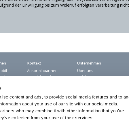
ufgrund der Einwilligung bis zum Widerruf erfolgten Verarbeitung nicht
hen
Kontakt
Unternehmen
obil
Ansprechpartner
Über uns
onik
Kontaktformular
Anfahrt
smittel
Newsletteranmeldung
Messen
s
hinenbau
Vertretungen
Karriere
intechnik
Referenzen
ise content and ads, to provide social media features and to an
information about your use of our site with our social media,
partners who may combine it with other information that you’ve
ey’ve collected from your use of their services.