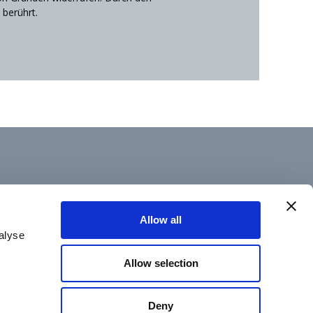
 berührt.
Allow all
alyse
Allow selection
© 2026 Schilling Marking Systems GmbH
Deny