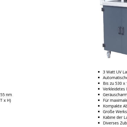
3 Watt UV La
Automatische
Bis zu 530 x
Verkleidetes 
 355 nm
Geräuscharm
T x H)
Für maximale
Kompakte Ab
Große Werk
Kabine der L
Diverses Zube