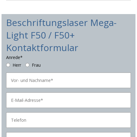
Beschriftungslaser Mega-
Light F50 / F50+
Kontaktformular
Anrede*
Herr
Frau