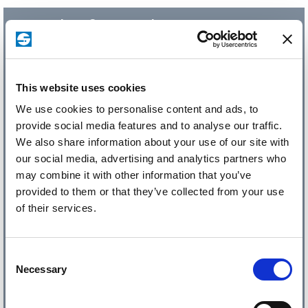
Beschriftungslaser
Optionen und Zubehör
Umfangreiches Zubehör und zahlreiche Optionen für vielseitige
This website uses cookies
Beschriftungsanwendungen erweitern das Schilling
We use cookies to personalise content and ads, to
Beschriftungslaser Portfolio. Erhältlich sind z. B.
Absauganlagen, Rotationsachsen, Prüfsysteme,
provide social media features and to analyse our traffic.
Datenanbindungen,
sowie Achsen und Handlingsysteme:
We also share information about your use of our site with
our social media, advertising and analytics partners who
may combine it with other information that you’ve
provided to them or that they’ve collected from your use
of their services.
Consent
Necessary
Selection